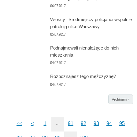
06.07.2017
Włoscy i Śródmiejscy policjanci wspólnie
patrolują ulice Warszawy
05.07.2017
Podnajmowali nienależące do nich
mieszkania
04.07.2017
Rozpoznajesz tego mężczyznę?
04.07.2017
Archiwum »
<<
<
1
...
91
92
93
94
95