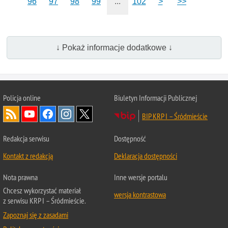
96
97
98
99
...
102
>
>>
↓ Pokaż informacje dodatkowe ↓
Policja online
Biuletyn Informacji Publicznej
BIP KRP I – Śródmieście
Redakcja serwisu
Dostępność
Kontakt z redakcją
Deklaracja dostępności
Nota prawna
Inne wersje portalu
Chcesz wykorzystać materiał
wersja kontrastowa
z serwisu KRP I – Śródmieście.
Zapoznaj się z zasadami