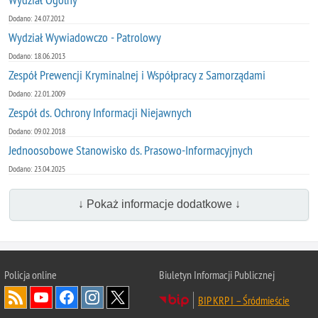
Dodano: 24.07.2012
Wydział Wywiadowczo - Patrolowy
Dodano: 18.06.2013
Zespół Prewencji Kryminalnej i Współpracy z Samorządami
Dodano: 22.01.2009
Zespół ds. Ochrony Informacji Niejawnych
Dodano: 09.02.2018
Jednoosobowe Stanowisko ds. Prasowo-Informacyjnych
Dodano: 23.04.2025
↓ Pokaż informacje dodatkowe ↓
Policja online
Biuletyn Informacji Publicznej
BIP KRP I – Śródmieście