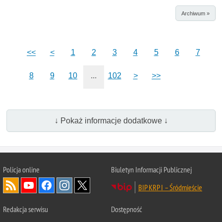
Archiwum »
<<
<
1
2
3
4
5
6
7
8
9
10
...
102
>
>>
↓ Pokaż informacje dodatkowe ↓
Policja online
Biuletyn Informacji Publicznej
BIP KRP I – Śródmieście
Redakcja serwisu
Dostępność