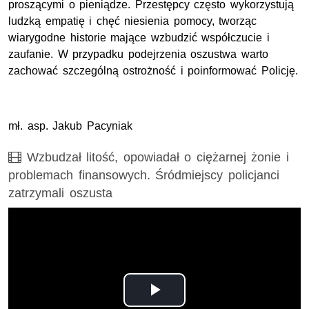
proszącymi o pieniądze. Przestępcy często wykorzystują
ludzką empatię i chęć niesienia pomocy, tworząc
wiarygodne historie mające wzbudzić współczucie i
zaufanie. W przypadku podejrzenia oszustwa warto
zachować szczególną ostrożność i poinformować Policję.
mł. asp. Jakub Pacyniak
Film
Wzbudzał litość, opowiadał o ciężarnej żonie i
problemach finansowych. Śródmiejscy policjanci
zatrzymali oszusta
Opis filmu: Wzbudzał litość, opowiadał o ciężarnej żonie i
Odtwórz