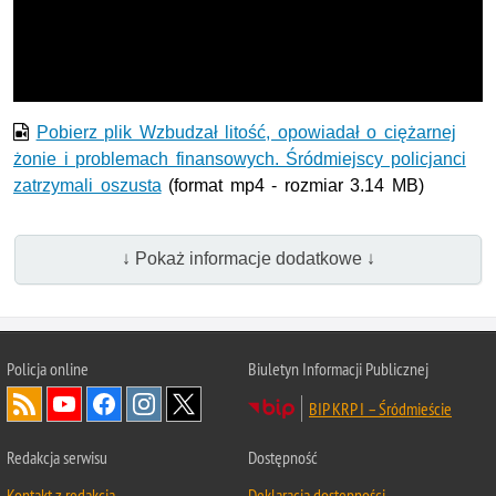
wideo
Pobierz plik Wzbudzał litość, opowiadał o ciężarnej
żonie i problemach finansowych. Śródmiejscy policjanci
zatrzymali oszusta
(format mp4 - rozmiar 3.14 MB)
↓ Pokaż informacje dodatkowe ↓
Policja online
Biuletyn Informacji Publicznej
BIP KRP I – Śródmieście
Redakcja serwisu
Dostępność
Kontakt z redakcją
Deklaracja dostępności