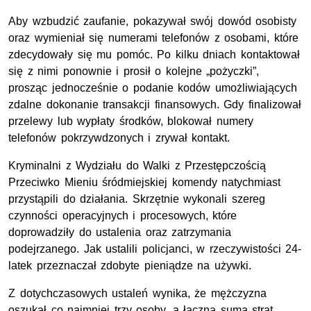
Aby wzbudzić zaufanie, pokazywał swój dowód osobisty
oraz wymieniał się numerami telefonów z osobami, które
zdecydowały się mu pomóc. Po kilku dniach kontaktował
się z nimi ponownie i prosił o kolejne „pożyczki”,
prosząc jednocześnie o podanie kodów umożliwiających
zdalne dokonanie transakcji finansowych. Gdy finalizował
przelewy lub wypłaty środków, blokował numery
telefonów pokrzywdzonych i zrywał kontakt.
Kryminalni z Wydziału do Walki z Przestępczością
Przeciwko Mieniu śródmiejskiej komendy natychmiast
przystąpili do działania. Skrzętnie wykonali szereg
czynności operacyjnych i procesowych, które
doprowadziły do ustalenia oraz zatrzymania
podejrzanego. Jak ustalili policjanci, w rzeczywistości 24-
latek przeznaczał zdobyte pieniądze na używki.
Z dotychczasowych ustaleń wynika, że mężczyzna
oszukał co najmniej trzy osoby, a łączna suma strat