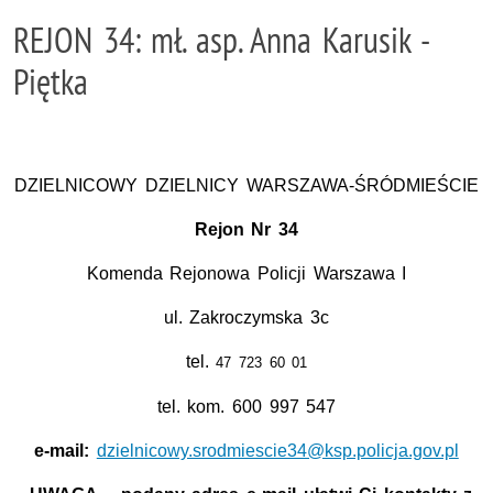
REJON 34: mł. asp. Anna Karusik -
Piętka
DZIELNICOWY DZIELNICY WARSZAWA-ŚRÓDMIEŚCIE
Rejon Nr 34
Komenda Rejonowa Policji Warszawa I
ul. Zakroczymska 3c
tel.
47 723 60 01
tel. kom. 600 997 547
e-mail:
dzielnicowy.srodmiescie34@ksp.policja.gov.pl