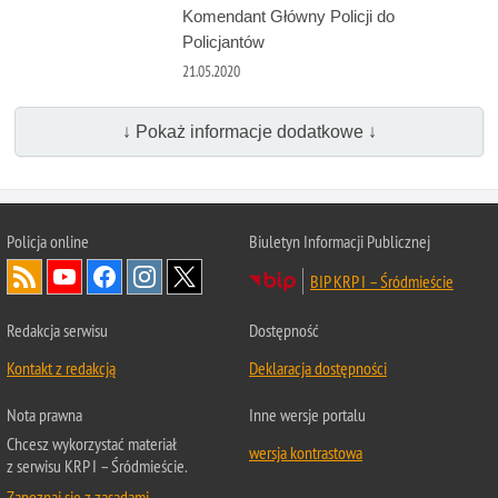
Komendant Główny Policji do
Policjantów
21.05.2020
↓ Pokaż informacje dodatkowe ↓
Policja online
Biuletyn Informacji Publicznej
BIP KRP I – Śródmieście
Redakcja serwisu
Dostępność
Kontakt z redakcją
Deklaracja dostępności
Nota prawna
Inne wersje portalu
Chcesz wykorzystać materiał
wersja kontrastowa
z serwisu KRP I – Śródmieście.
Zapoznaj się z zasadami