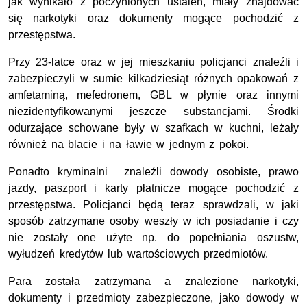
jak wynikało z poczynionych ustaleń, miały znajdować
się narkotyki oraz dokumenty mogące pochodzić z
przestępstwa.
Przy 23-latce oraz w jej mieszkaniu policjanci znaleźli i
zabezpieczyli w sumie kilkadziesiąt różnych opakowań z
amfetaminą, mefedronem, GBL w płynie oraz innymi
niezidentyfikowanymi jeszcze substancjami. Środki
odurzające schowane były w szafkach w kuchni, leżały
również na blacie i na ławie w jednym z pokoi.
Ponadto kryminalni znaleźli dowody osobiste, prawo
jazdy, paszport i karty płatnicze mogące pochodzić z
przestępstwa. Policjanci będą teraz sprawdzali, w jaki
sposób zatrzymane osoby weszły w ich posiadanie i czy
nie zostały one użyte np. do popełniania oszustw,
wyłudzeń kredytów lub wartościowych przedmiotów.
Para została zatrzymana a znalezione narkotyki,
dokumenty i przedmioty zabezpieczone, jako dowody w