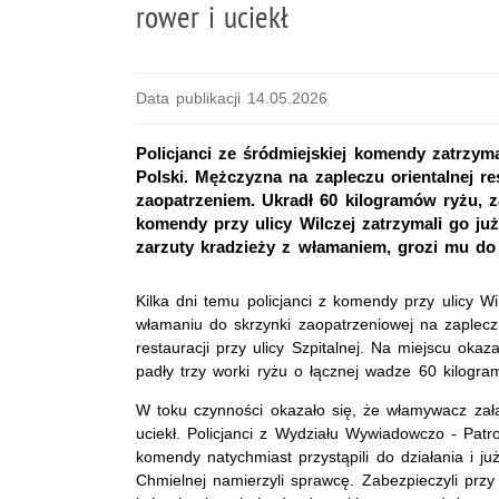
rower i uciekł
Data publikacji 14.05.2026
Policjanci ze śródmiejskiej komendy zatrzym
Polski. Mężczyzna na zapleczu orientalnej res
zaopatrzeniem. Ukradł 60 kilogramów ryżu, z
komendy przy ulicy Wilczej zatrzymali go ju
zarzuty kradzieży z włamaniem, grozi mu do 
Kilka dni temu policjanci z komendy przy ulicy Wi
włamaniu do skrzynki zaopatrzeniowej na zapleczu
restauracji przy ulicy Szpitalnej. Na miejscu oka
padły trzy worki ryżu o łącznej wadze 60 kilogra
W toku czynności okazało się, że włamywacz zał
uciekł. Policjanci z Wydziału Wywiadowczo - Patr
komendy natychmiast przystąpili do działania i już
Chmielnej namierzyli sprawcę. Zabezpieczyli prz