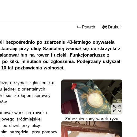
Powrót
Drukuj
ali bezpośrednio po zdarzeniu 43-letniego obywatela
tauracji przy ulicy Szpitalnej włamał się do skrzynki z
aładował łup na rower i uciekł. Funkcjonariusze z
ż po kilku minutach od zgłoszenia. Podejrzany usłyszał
10 lat pozbawienia wolności.
lczej otrzymali zgłoszenie o
 jednej z orientalnych
zało się, że łupem sprawcy
mów.
adował worki na rower i
Zabezpieczony worek ryżu
olowego śródmiejskiej
 po chwili przy ulicy
y nim narzędzia, przy pomocy