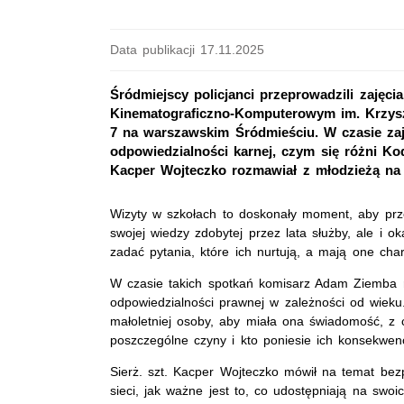
Data publikacji 17.11.2025
Śródmiejscy policjanci przeprowadzili zajęc
Kinematograficzno-Komputerowym im. Krzyszto
7 na warszawskim Śródmieściu. W czasie za
odpowiedzialności karnej, czym się różni Ko
Kacper Wojteczko rozmawiał z młodzieżą na 
Wizyty w szkołach to doskonały moment, aby prz
swojej wiedzy zdobytej przez lata służby, ale i o
zadać pytania, które ich nurtują, a mają one cha
W czasie takich spotkań komisarz Adam Ziemba
odpowiedzialności prawnej w zależności od wieku
małoletniej osoby, aby miała ona świadomość, z 
poszczególne czyny i kto poniesie ich konsekwen
Sierż. szt. Kacper Wojteczko mówił na temat bez
sieci, jak ważne jest to, co udostępniają na swoic