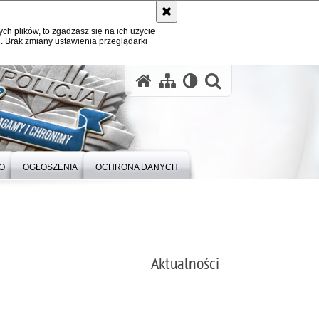
ych plików, to zgadzasz się na ich użycie
. Brak zmiany ustawienia przeglądarki
otwórz wysz
O
OGŁOSZENIA
OCHRONA DANYCH
Aktualności