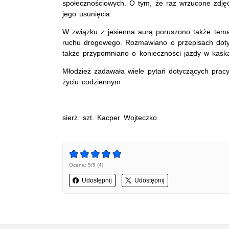
społecznościowych. O tym, że raz wrzucone zdję
jego usunięcia.
W związku z jesienna aurą poruszono także tema
ruchu drogowego. Rozmawiano o przepisach dotyc
także przypomniano o konieczności jazdy w kask
Młodzież zadawała wiele pytań dotyczących pracy
życiu codziennym.
sierż. szt. Kacper Wojteczko
Ocena: 5/5 (4)
Udostępnij
Udostępnij