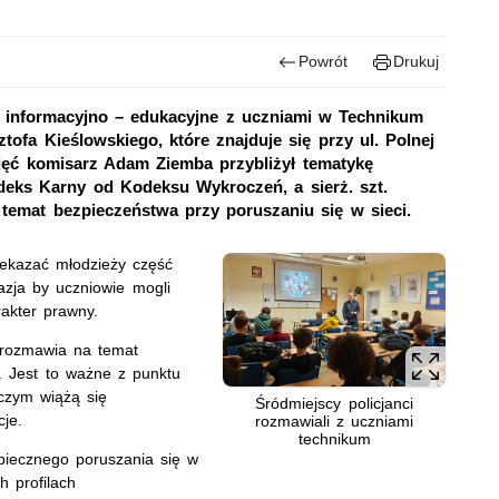
Powrót
Drukuj
ia informacyjno – edukacyjne z uczniami w Technikum
fa Kieślowskiego, które znajduje się przy ul. Polnej
jęć komisarz Adam Ziemba przybliżył tematykę
deks Karny od Kodeksu Wykroczeń, a sierż. szt.
temat bezpieczeństwa przy poruszaniu się w sieci.
ekazać młodzieży część
kazja by uczniowie mogli
rakter prawny.
 rozmawia na temat
. Jest to ważne z punktu
czym wiążą się
Śródmiejscy policjanci
cje.
rozmawiali z uczniami
technikum
piecznego poruszania się w
h profilach