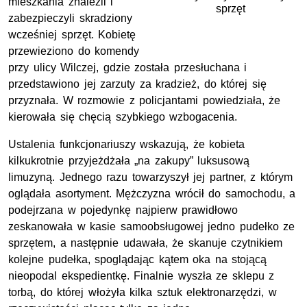
mieszkania znaleźli i
sprzęt
zabezpieczyli skradziony
wcześniej sprzęt. Kobietę
przewieziono do komendy
przy ulicy Wilczej, gdzie została przesłuchana i
przedstawiono jej zarzuty za kradzież, do której się
przyznała. W rozmowie z policjantami powiedziała, że
kierowała się chęcią szybkiego wzbogacenia.
Ustalenia funkcjonariuszy wskazują, że kobieta
kilkukrotnie przyjeżdżała „na zakupy” luksusową
limuzyną. Jednego razu towarzyszył jej partner, z którym
oglądała asortyment. Mężczyzna wrócił do samochodu, a
podejrzana w pojedynkę najpierw prawidłowo
zeskanowała w kasie samoobsługowej jedno pudełko ze
sprzętem, a następnie udawała, że skanuje czytnikiem
kolejne pudełka, spoglądając kątem oka na stojącą
nieopodal ekspedientkę. Finalnie wyszła ze sklepu z
torbą, do której włożyła kilka sztuk elektronarzędzi, w