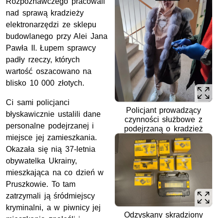
Rozpoznawczego pracowali
nad sprawą kradzieży
elektronarzędzi ze sklepu
budowlanego przy Alei Jana
Pawła II. Łupem sprawcy
padły rzeczy, których
wartość oszacowano na
blisko 10 000 złotych.
Ci sami policjanci
Policjant prowadzący
błyskawicznie ustalili dane
czynności służbowe z
personalne podejrzanej i
podejrzaną o kradzież
miejsce jej zamieszkania.
Okazała się nią 37-letnia
obywatelka Ukrainy,
mieszkająca na co dzień w
Pruszkowie. To tam
zatrzymali ją śródmiejscy
kryminalni, a w piwnicy jej
Odzyskany skradziony