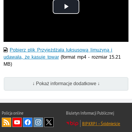
Odtwórz
wideo
Pobierz plik Przyjeżdżała luksusową limuzyną i
udawała, że kasuje towar
(format mp4 - rozmiar 15.21
MB)
↓ Pokaż informacje dodatkowe ↓
Policja online
Biuletyn Informacji Publicznej
BIP KRP I – Śródmieście