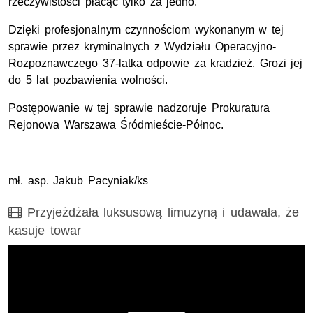
rzeczywistości płacąc tylko za jedno.
Dzięki profesjonalnym czynnościom wykonanym w tej
sprawie przez kryminalnych z Wydziału Operacyjno-
Rozpoznawczego 37-latka odpowie za kradzież. Grozi jej
do 5 lat pozbawienia wolności.
Postępowanie w tej sprawie nadzoruje Prokuratura
Rejonowa Warszawa Śródmieście-Północ.
mł. asp. Jakub Pacyniak/ks
Film
Przyjeżdżała luksusową limuzyną i udawała, że
kasuje towar
Opis filmu: Przyjeżdżała luksusową limuzyną i udawała, że