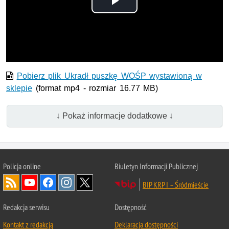
Odtwórz
wideo
Pobierz plik Ukradł puszkę WOŚP wystawioną w
sklepie
(format mp4 - rozmiar 16.77 MB)
↓ Pokaż informacje dodatkowe ↓
Policja online
Biuletyn Informacji Publicznej
BIP KRP I – Śródmieście
Redakcja serwisu
Dostępność
Kontakt z redakcją
Deklaracja dostępności