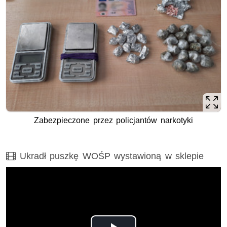
Zabezpieczone przez policjantów narkotyki
Film
Ukradł puszkę WOŚP wystawioną w sklepie
Opis filmu: Ukradł puszkę WOŚP wystawioną w sklepie