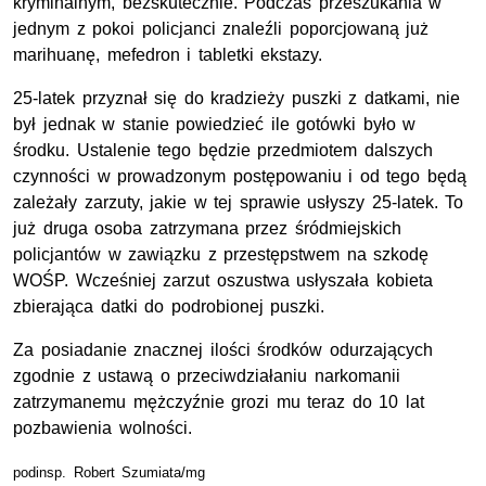
kryminalnym, bezskutecznie. Podczas przeszukania w
jednym z pokoi policjanci znaleźli poporcjowaną już
marihuanę, mefedron i tabletki ekstazy.
25-latek przyznał się do kradzieży puszki z datkami, nie
był jednak w stanie powiedzieć ile gotówki było w
środku. Ustalenie tego będzie przedmiotem dalszych
czynności w prowadzonym postępowaniu i od tego będą
zależały zarzuty, jakie w tej sprawie usłyszy 25-latek. To
już druga osoba zatrzymana przez śródmiejskich
policjantów w zawiązku z przestępstwem na szkodę
WOŚP. Wcześniej zarzut oszustwa usłyszała kobieta
zbierająca datki do podrobionej puszki.
Za posiadanie znacznej ilości środków odurzających
zgodnie z ustawą o przeciwdziałaniu narkomanii
zatrzymanemu mężczyźnie grozi mu teraz do 10 lat
pozbawienia wolności.
podinsp. Robert Szumiata/mg