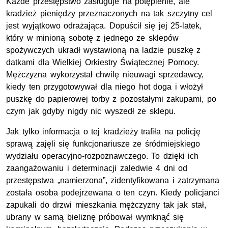
Każde przestępstwo zasługuje na potępienie, ale
kradzież pieniędzy przeznaczonych na tak szczytny cel
jest wyjątkowo odrażająca. Dopuścił się jej 25-latek,
który w minioną sobotę z jednego ze sklepów
spożywczych ukradł wystawioną na ladzie puszkę z
datkami dla Wielkiej Orkiestry Świątecznej Pomocy.
Mężczyzna wykorzystał chwilę nieuwagi sprzedawcy,
kiedy ten przygotowywał dla niego hot doga i włożył
puszkę do papierowej torby z pozostałymi zakupami, po
czym jak gdyby nigdy nic wyszedł ze sklepu.
Jak tylko informacja o tej kradzieży trafiła na policję
sprawą zajęli się funkcjonariusze ze śródmiejskiego
wydziału operacyjno-rozpoznawczego. To dzięki ich
zaangażowaniu i determinacji zaledwie 4 dni od
przestępstwa „namierzona”, zidentyfikowana i zatrzymana
została osoba podejrzewana o ten czyn. Kiedy policjanci
zapukali do drzwi mieszkania mężczyzny tak jak stał,
ubrany w samą bieliznę próbował wymknąć się