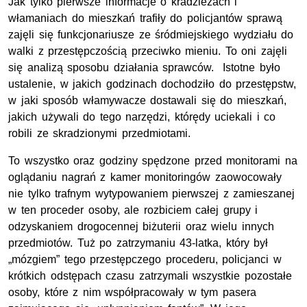
Jak tylko pierwsze informacje o kradzieżach i
włamaniach do mieszkań trafiły do policjantów sprawą
zajęli się funkcjonariusze ze śródmiejskiego wydziału do
walki z przestępczością przeciwko mieniu. To oni zajęli
się analizą sposobu działania sprawców. Istotne było
ustalenie, w jakich godzinach dochodziło do przestępstw,
w jaki sposób włamywacze dostawali się do mieszkań,
jakich używali do tego narzędzi, którędy uciekali i co
robili ze skradzionymi przedmiotami.
To wszystko oraz godziny spędzone przed monitorami na
oglądaniu nagrań z kamer monitoringów zaowocowały
nie tylko trafnym wytypowaniem pierwszej z zamieszanej
w ten proceder osoby, ale rozbiciem całej grupy i
odzyskaniem drogocennej biżuterii oraz wielu innych
przedmiotów. Tuż po zatrzymaniu 43-latka, który był
„mózgiem” tego przestępczego procederu, policjanci w
krótkich odstępach czasu zatrzymali wszystkie pozostałe
osoby, które z nim współpracowały w tym pasera