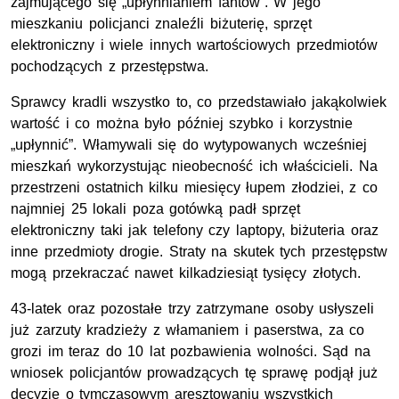
zajmującego się „upłynnianiem fantów”. W jego
mieszkaniu policjanci znaleźli biżuterię, sprzęt
elektroniczny i wiele innych wartościowych przedmiotów
pochodzących z przestępstwa.
Sprawcy kradli wszystko to, co przedstawiało jakąkolwiek
wartość i co można było później szybko i korzystnie
„upłynnić”. Włamywali się do wytypowanych wcześniej
mieszkań wykorzystując nieobecność ich właścicieli. Na
przestrzeni ostatnich kilku miesięcy łupem złodziei, z co
najmniej 25 lokali poza gotówką padł sprzęt
elektroniczny taki jak telefony czy laptopy, biżuteria oraz
inne przedmioty drogie. Straty na skutek tych przestępstw
mogą przekraczać nawet kilkadziesiąt tysięcy złotych.
43-latek oraz pozostałe trzy zatrzymane osoby usłyszeli
już zarzuty kradzieży z włamaniem i paserstwa, za co
grozi im teraz do 10 lat pozbawienia wolności. Sąd na
wniosek policjantów prowadzących tę sprawę podjął już
decyzję o tymczasowym aresztowaniu wszystkich